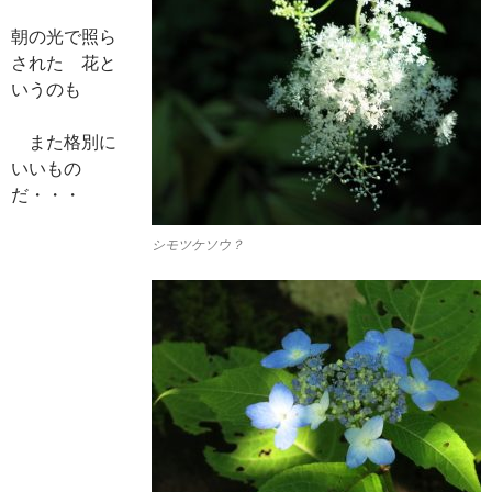
朝の光で照ら
された 花と
いうのも
また格別に
いいもの
だ・・・
シモツケソウ？