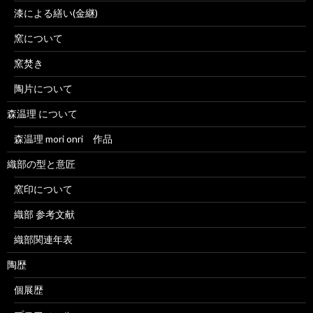
漆による繕い(金継)
窯について
窯焚き
陶片について
森温理 について
森温理 mori onri 作品
織部の型と意匠
窯印について
織部 参考文献
織部関連年表
陶歴
個展歴