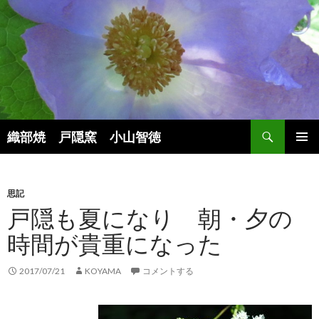
検
織部焼 戸隠窯 小山智徳
索
コ
メインメ
ン
ニュー
テ
ン
思記
ツ
戸隠も夏になり 朝・夕の
へ
時間が貴重になった
ス
キ
ッ
2017/07/21
KOYAMA
コメントする
プ