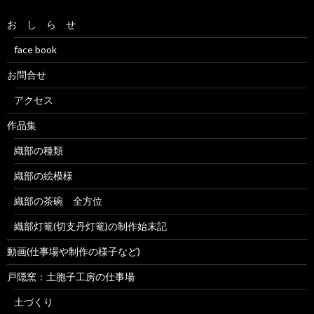
お し ら せ
face book
お問合せ
アクセス
作品集
織部の種類
織部の絵模様
織部の茶碗 全方位
織部灯篭(切支丹灯篭)の制作始末記
動画(仕事場や制作の様子など)
戸隠窯：土胞子工房の仕事場
土づくり