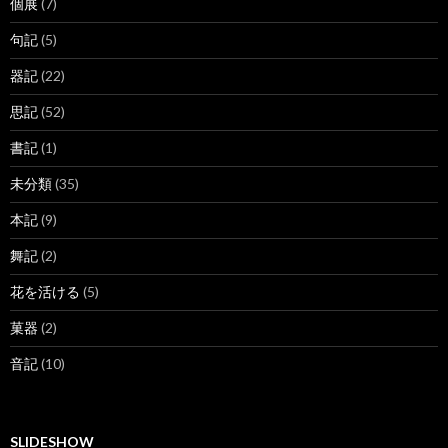
個展
(7)
句記
(5)
器記
(22)
思記
(52)
書記
(1)
未分類
(35)
本記
(9)
舞記
(2)
花を活ける
(5)
菓器
(2)
音記
(10)
SLIDESHOW