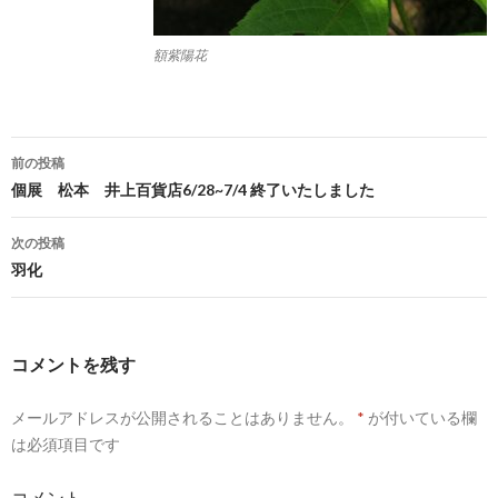
額紫陽花
前の投稿
投
個展 松本 井上百貨店6/28~7/4 終了いたしました
稿
次の投稿
ナ
羽化
ビ
ゲ
コメントを残す
ー
メールアドレスが公開されることはありません。
*
が付いている欄
シ
は必須項目です
ョ
コメント