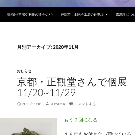
動画(仕事場や制作の様子など)
戸隠窯：土胞子工房の仕事場
森温理 に
月別アーカイブ: 2020年11月
おしらせ
京都・正観堂さんで個
11/20~11/29
2020/11/18
KOYAMA
コメントする
もう９回になる
１８年もお付き合い頂いている