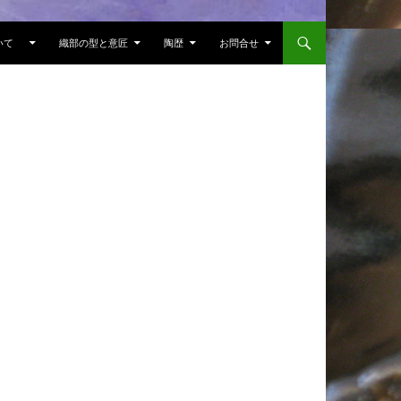
ついて
織部の型と意匠
陶歴
お問合せ
展