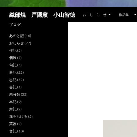
コンテンツへスキップ
検
織部焼 戸隠窯 小山智徳
お し ら せ
作品集
索
ブ ロ グ
あのと記
(16)
おしらせ
(77)
作記
(5)
個展
(7)
句記
(5)
器記
(22)
思記
(52)
書記
(1)
未分類
(35)
本記
(9)
舞記
(2)
花を活ける
(5)
菓器
(2)
音記
(10)