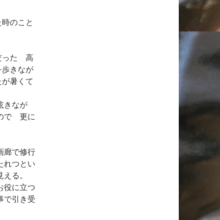
た時のこと
だった 高
を歩きなが
たが暑くて
呟きなが
ので 更に
画廊で修行
たれつとい
見える。
お役に立つ
事で引き受