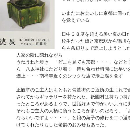
いまだにお会いしに京都に伺っ
を覚えている
日中３８度を超える暑い夏の日
校生だった娘と京都駅から鴨川
ら４条辺りまで遡上しようとし
人家の陰に隠れながら
うねうねと歩き 「どこを見ても京都・・・」などと
ら 八坂神社にたどり着く 待ち合わせ時間には早い
遡上・・・南禅寺近くのシックな店で湯豆腐を食す
正観堂のご主人はもともと骨董街のご近所の生まれで
されてからギャラリーを持たれた。祇園村は持ちつ持
ったところがあるようで、世話好きで仲がいいように
それもご主人の人柄に負うところが多いのだろう。「
ならいいですよ～・・・」と娘の菓子の修行を二つ返
けてくれたりもした老舗のおみせもあった。