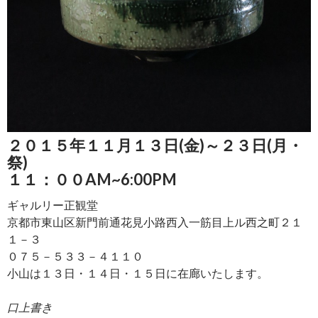
２０１５年１１月１３日(金)～２３日(月・
祭)
１１：００AM~6:00PM
ギャルリー正観堂
京都市東山区新門前通花見小路西入一筋目上ル西之町２１
１－３
０７５－５３３－４１１０
小山は１３日・１４日・１５日に在廊いたします。
口上書き