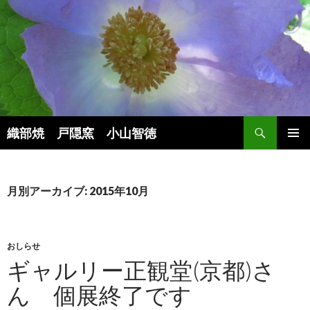
検
織部焼 戸隠窯 小山智徳
索
コ
メインメ
ン
ニュー
テ
ン
月別アーカイブ: 2015年10月
ツ
へ
ス
キ
おしらせ
ッ
ギャルリー正観堂(京都)さ
プ
ん 個展終了です