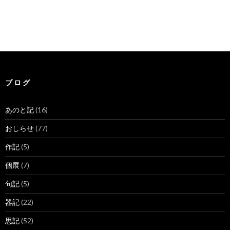
ブ ロ グ
あのと記
(16)
おしらせ
(77)
作記
(5)
個展
(7)
句記
(5)
器記
(22)
思記
(52)