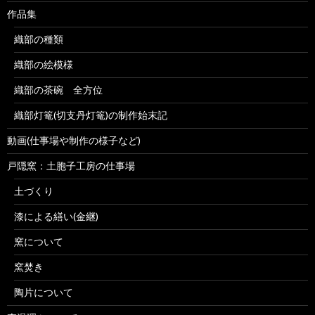
作品集
織部の種類
織部の絵模様
織部の茶碗 全方位
織部灯篭(切支丹灯篭)の制作始末記
動画(仕事場や制作の様子など)
戸隠窯：土胞子工房の仕事場
土づくり
漆による繕い(金継)
窯について
窯焚き
陶片について