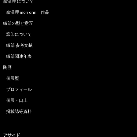
森温理 について
森温理 mori onri 作品
織部の型と意匠
窯印について
織部 参考文献
織部関連年表
陶歴
個展歴
プロフィール
個展・口上
掲載誌等資料
アサイド