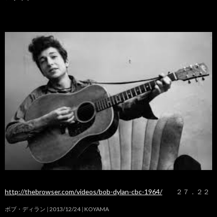
http://thebrowser.com/videos/bob-dylan-cbc-1964/
２７．２２
ボブ・ディラン
2013/12/24
KOYAMA