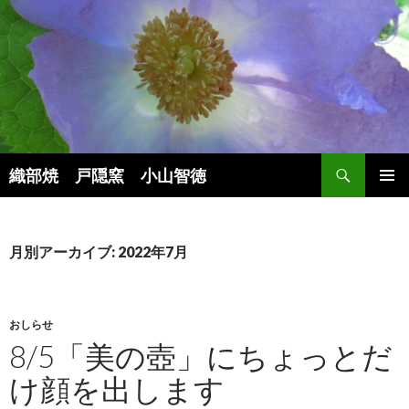
検
織部焼 戸隠窯 小山智徳
索
コ
メインメ
ン
ニュー
テ
ン
月別アーカイブ: 2022年7月
ツ
へ
ス
キ
おしらせ
ッ
8/5「美の壺」にちょっとだ
プ
け顔を出します