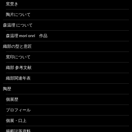
窯焚き
陶片について
森温理 について
森温理 mori onri 作品
織部の型と意匠
窯印について
織部 参考文献
織部関連年表
陶歴
個展歴
プロフィール
個展・口上
掲載誌等資料