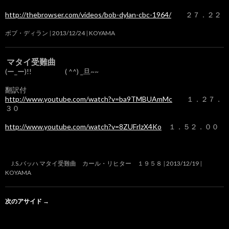
http://thebrowser.com/videos/bob-dylan-cbc-1964/
２７．２２
ボブ・ディラン
2013/12/24
KOYAMA
マタイ受難曲
(ー_ー)!! ( ^^) _旦~~
翻訳付
http://www.youtube.com/watch?v=ba9TMBUAmMc
１．２７．
３０
http://www.youtube.com/watch?v=8ZUFrlzX4Ko
１．５２．００
J.S.バッハ マタイ受難曲 カール・リヒター １９５８
2013/12/19
KOYAMA
次のアサイド
→