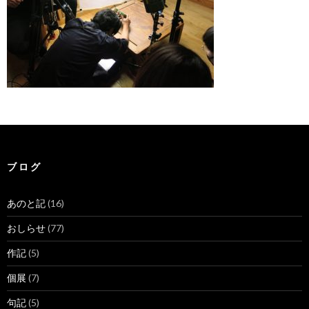
ブ ロ グ
あのと記
(16)
おしらせ
(77)
作記
(5)
個展
(7)
句記
(5)