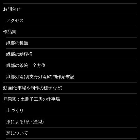
お問合せ
アクセス
作品集
織部の種類
織部の絵模様
織部の茶碗 全方位
織部灯篭(切支丹灯篭)の制作始末記
動画(仕事場や制作の様子など)
戸隠窯：土胞子工房の仕事場
土づくり
漆による繕い(金継)
窯について