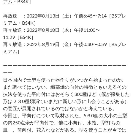
アム・BS4K］
再放送 ：2022年8月13日（土）午前6:45〜7:14［BSプレ
ミアム・BS4K］
再々放送：2022年8月18日（木）午後11:00〜
11:29［BS4K］
再々放送：2022年8月19日（金）午後0:30〜0:59［BSプレ
ミアム］
ーーーーーーーーーーーーーーーーーーーーーーーーーー
ーー
日本国内で土型を使った器作りがいつから始まったのか、
まだ調べてはいない。織部焼の向付の特徴ともいえるその
技法を使った平向付にはおそらく300種ほど（僕が採集した
形は２３0種類弱でいまだに新しい形に出会うことがある）
の意匠が展開されているのではないかと考えている。
今回は、平向付について取材された。5６0個の大小の土型
の内250点余が平向付で、他に小向付、水指、型打ちの
皿 、筒向付、花入れなどがある。型を使うことが今では