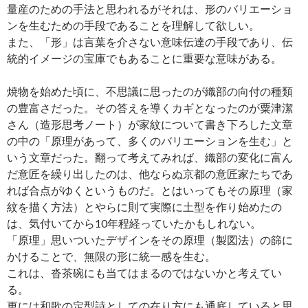
量産のための手法と思われるがそれは、形のバリエーショ
ンを生むための手段であることを理解して欲しい。
また、「形」は言葉を介さない意味伝達の手段であり、伝
統的イメージの宝庫でもあることに重要な意味がある。
焼物を始めた頃に、不思議に思ったのが織部の向付の種類
の豊富さだった。その答えを導くカギとなったのが粟津潔
さん（造形思考ノート）が家紋について書き下ろした文章
の中の「原理があって、多くのバリエーションを生む」と
いう文章だった。翻って考えてみれば、織部の変化に富ん
だ意匠を繰り出したのは、他ならぬ京都の意匠家たちであ
れば合点がゆくというものだ。とはいってもその原理（家
紋を描く方法）とやらに則て実際に土型を作り始めたの
は、気付いてから10年程経っていたかもしれない。
「原理」思いついたデザインをその原理（製図法）の篩に
かけることで、無限の形に統一感を生む。
これは、沓茶碗にも当てはまるのではないかと考えてい
る。
更には和歌の定型詩としての在り方にも通底していると思