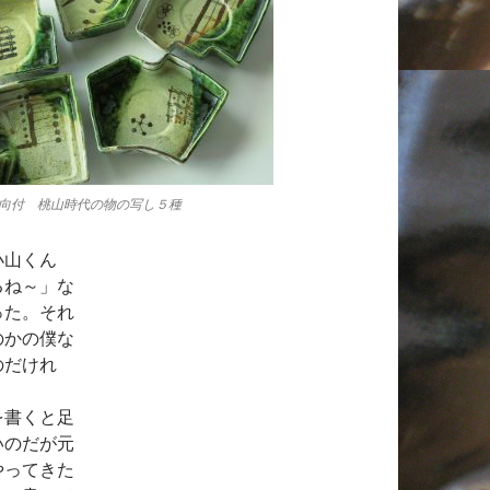
向付 桃山時代の物の写し５種
小山くん
るね～」な
った。それ
のかの僕な
のだけれ
を書くと足
いのだが元
やってきた