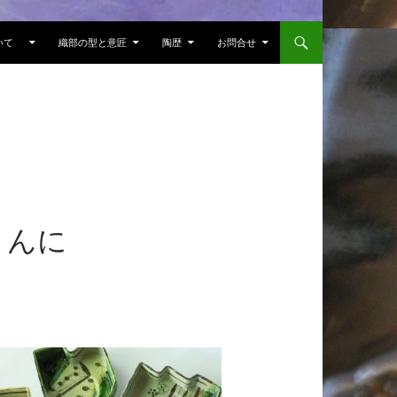
ついて
織部の型と意匠
陶歴
お問合せ
さんに