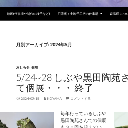
動画(仕事場や制作の様子など)
戸隠窯：土胞子工房の仕事場
森温理 に
月別アーカイブ: 2024年5月
おしらせ
,
個展
5/24~28 しぶや黒田陶苑
て個展・・・ 終了
2024/05/18
KOYAMA
コメントする
毎年行っているしぶや
黒田陶苑さんでの個展
も３０回を超えてい