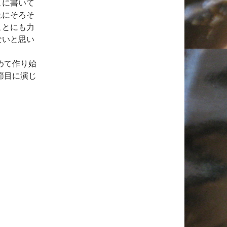
こに書いて
れにそろそ
ことにも力
ないと思い
めて作り始
節目に演じ
。