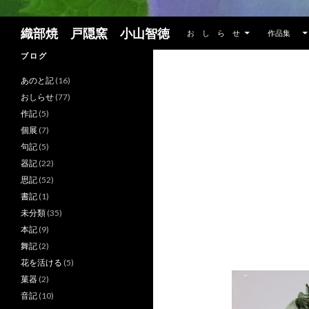
コンテンツへスキップ
検
織部焼 戸隠窯 小山智徳
お し ら せ
作品集
索
ブ ロ グ
あのと記
(16)
おしらせ
(77)
作記
(5)
個展
(7)
句記
(5)
器記
(22)
思記
(52)
書記
(1)
未分類
(35)
本記
(9)
舞記
(2)
花を活ける
(5)
菓器
(2)
音記
(10)