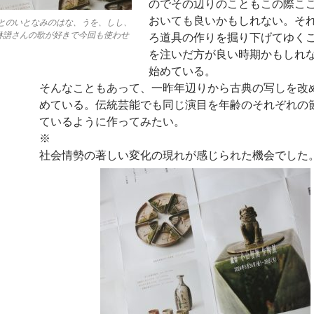
のでその辺りのこともこの際こ
おいても良いかもしれない。そ
とのいとなみのはな、うを、しし、
 琳譜さんの歌が好きで今回も使わせ
ろ道具の作りを掘り下げてゆく
を注いだ方が良い時期かもしれ
始めている。
そんなこともあって、一昨年辺りから古典の写しを改
めている。伝統芸能でも同じ演目を年齢のそれぞれの
ているように作ってみたい。
※
社会情勢の著しい変化の現れが感じられた機会でした