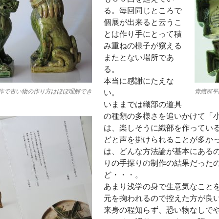
る。毎回同じところで
個展が出来ると云うこ
とは作り手にとって積
み重ねの様子が窺える
またとない場所であ
る。
本当に感謝にたえな
作で古い物の作り方はほぼ理解でき
い。
青織部平
いままでは織部の道具
の種類の多様さを追いかけて「
は、楽しそうに織部を作ってい
どと声を掛けられることが多か
は、どんな方法論が基本にある
りの手探りの制作の結果だった
ど・・・。
あまり浅学の身で生意気なこと
元を掬われるので控えた方が良
来身の程知らず、恐い物なしで