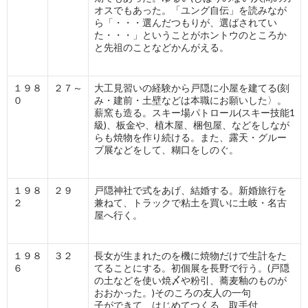
オスでもあった。「ユング自伝」を読みなが
ら「・・・選んだつもりが、選ばされてい
た・・・」ということがホントウのところか
と先祖のことなどかんがえる。
１９８
２７～
大工見習いの経験から戸隠に小屋を建てる(刻
０
み・建前・土壁などは本職にお願いした〉。
薪窯も造る。スキー場パトロール(スキー技能1
級)、板金や、植木屋、梱包屋、などをしなが
らも焼物を作り続ける。また、露天・グルー
プ展などをして、糊口をしのぐ。
１９８
２９
戸隠神社で式をあげ、結婚する。新婚旅行を
２
兼ねて、トラックで粘土を買いに土岐・名古
屋へ行く。
１９８
３２
長女が生まれたのを機に焼物だけで生計をた
６
てることにする。初個展を長野で行う。(戸隠
の土などを使い焼〆や粉引、蕎麦釉のものが
おおかった。)そのころの友人の一句
子ができて はじめてつくる 取手付