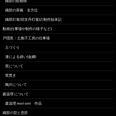
織部の絵模様
織部の茶碗 全方位
織部灯篭(切支丹灯篭)の制作始末記
動画(仕事場や制作の様子など)
戸隠窯：土胞子工房の仕事場
土づくり
漆による繕い(金継)
窯について
窯焚き
陶片について
森温理 について
森温理 mori onri 作品
織部の型と意匠