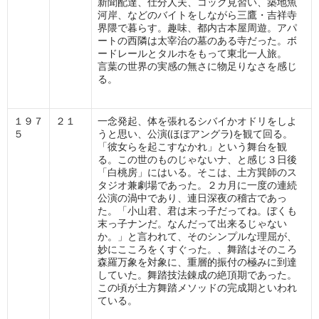
新聞配達、仕分人夫、コック見習い、築地魚
河岸、などのバイトをしながら三鷹・吉祥寺
界隈で暮らす。趣味、都内古本屋周遊。アパ
ートの西隣は太宰治の墓のある寺だった。ボ
ードレールとタルホをもって東北一人旅。
言葉の世界の実感の無さに物足りなさを感じ
る。
１９７
２１
一念発起、体を張れるシバイかオドリをしよ
５
うと思い、公演(ほぼアングラ)を観て回る。
「彼女らを起こすなかれ」という舞台を観
る。この世のものじゃないナ、と感じ３日後
「白桃房」にはいる。そこは、土方巽師のス
タジオ兼劇場であった。２カ月に一度の連続
公演の渦中であり、連日深夜の稽古であっ
た。「小山君、君は末っ子だってね。ぼくも
末っ子ナンだ。なんだって出来るじゃない
か。」と言われて、そのシンプルな理屈が、
妙にこころをくすぐった。、舞踏はそのころ
森羅万象を対象に、重層的振付の極みに到達
していた。舞踏技法錬成の絶頂期であった。
この頃が土方舞踏メソッドの完成期といわれ
ている。