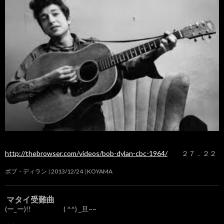
http://thebrowser.com/videos/bob-dylan-cbc-1964/
２７．２２
ボブ・ディラン
2013/12/24
KOYAMA
マタイ受難曲
(ー_ー)!! ( ^^) _旦~~