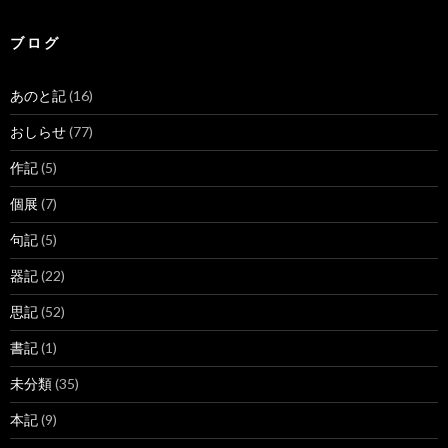
ブ ロ グ
あのと記
(16)
おしらせ
(77)
作記
(5)
個展
(7)
句記
(5)
器記
(22)
思記
(52)
書記
(1)
未分類
(35)
本記
(9)