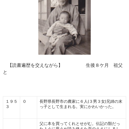
【読書遍歴を交えながら】 生後８ケ月 祖父
と
１９５
０
長野県長野市の農家に６人(３男３女)兄姉の末
３
っ子として生まれる。実にかわいかった。
父に本を買ってくれとせがむ。伝記の類だっ
たように思うが読み終えた頁のうえにしるし