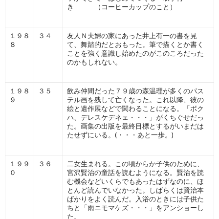
き （コーヒーカップのこと）
１９８
３４
友人Ｎ夫婦の家にあった井上有一の書を見
８
て、舞踏的だとおもった。筆で描くとか書く
ことを強く意識し始めたのがこのころだった
のかもしれない。
１９８
３５
飲み仲間だった７９歳の森温理が多くのパス
９
テル画を残して亡くなった。これ以降、彼の
絵と遺作展などで関わることになる。「ボク
ハ、デレスケデネェ・・・」がくちぐせだっ
た。画集の出版を最終目標とするがいまだは
たせずにいる。(・・・あと一歩。)
１９９
３６
二女生まれる。この頃からか子供のために、
０
宮沢賢治の童話を読むようになる。賢治を読
む機会などいくらでもあったはずなのに、ほ
とんど読んでいなかった。しばらくは賢治本
ばかりをよく読んだ。入浴のときには子供た
ちと「雨ニモマケズ・・・」をアンショーし
た。