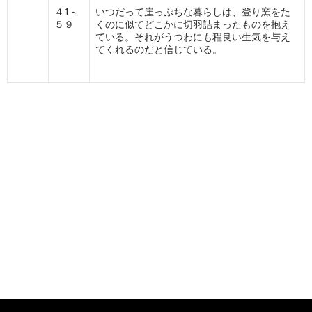
４1～
いつだって崖っぷちな暮らしは、登り窯をた
５９
くのに似てどこかに切羽詰まったものを抱え
ている。それがうつわにも程良い生気を与え
てくれるのだと信じている。