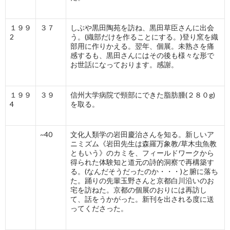
１９９
３７
しぶや黒田陶苑を訪ね、黒田草臣さんに出会
2
う。(織部だけを作ることにする。)登り窯を織
部用に作りかえる。翌年、個展。未熟さを痛
感するも、黒田さんにはその後も様々な形で
お世話になっております。感謝。
１９９
３９
信州大学病院で頸部にできた脂肪腫(２８０g)
4
を取る。
~40
文化人類学の岩田慶治さんを知る。新しいア
ニミズム《岩田先生は森羅万象教/草木虫魚教
ともいう》のカミを、フィールドワークから
得られた体験知と道元の詩的洞察で再構築す
る。(なんだそうだったのか・・・)と腑に落ち
た。踊りの先輩玉野さんと京都白川沿いのお
宅を訪ねた。京都の個展のおりには再訪し
て、話をうかがった。新刊を出される度に送
ってくださった。