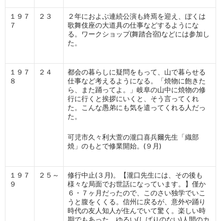
１９７
２３
２年におよぶ連続公演も終焉を迎え、ぼくは
７
歌舞伎座の大道具の仕事などするようにな
る。ワークショップ(舞踏合宿)などには参加し
た。
１９７
２４
都会の暮らしに疑問をもって、山で暮らせる
８
仕事など考えるようになる。「焼物に飽きた
ら、また踊ってよ。」岐阜の山中に焼物の修
行に行くと挨拶にいくと、そう言ってくれ
た。こんな愚弟にも気を遣ってくれる人だっ
た。
可児市久々利大萱の瀧口喜兵爾先生「織部
焼」のもとで修業開始。(９月)
１９７
２５～
修行中止(３月)。【瀧口先生には、その後も
９
様々な局面でお世話になっています。】僅か
６・７ヶ月だったので、このさい独学でいこ
うと腹をくくる。信州に戻るが、意外や踊り
時代の友人知人が住んでいて驚く。楽しい時
期でもあった。ゆるい(しばりのない)人間のカ