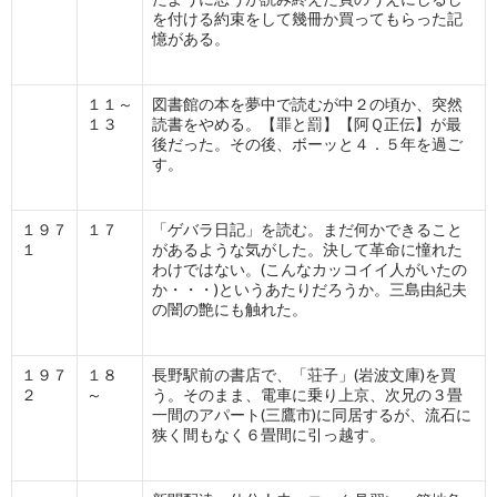
を付ける約束をして幾冊か買ってもらった記
憶がある。
１１～
図書館の本を夢中で読むが中２の頃か、突然
１３
読書をやめる。【罪と罰】【阿Ｑ正伝】が最
後だった。その後、ボーッと４．５年を過ご
す。
１９７
１７
「ゲバラ日記」を読む。まだ何かできること
１
があるような気がした。決して革命に憧れた
わけではない。(こんなカッコイイ人がいたの
か・・・)というあたりだろうか。三島由紀夫
の闇の艶にも触れた。
１９７
１８
長野駅前の書店で、「荘子」(岩波文庫)を買
２
～
う。そのまま、電車に乗り上京、次兄の３畳
一間のアパート(三鷹市)に同居するが、流石に
狭く間もなく６畳間に引っ越す。