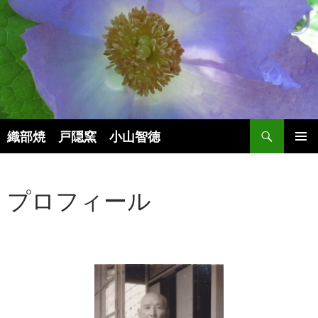
検
織部焼 戸隠窯 小山智徳
索
コ
メインメ
ン
ニュー
テ
プロフィール
ン
ツ
へ
ス
キ
ッ
プ