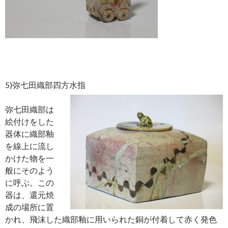
5)弥七田織部四方水指
弥七田織部は
絵付けをした
器体に織部釉
を線上に流し
かけた物を一
般にそのよう
に呼ぶ。この
器は、還元焼
成の場所に置
かれ、飛沫した織部釉に用いられた銅が付着して赤く発色