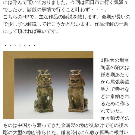
には呼んで頂いておりました。今回は四日市に行く気満々
でしたが、諸般の事情で行くこと叶わず・・・。
こちらのHPで、主な作品の解説を致します。会期が長いの
で少しずつ解説して行こうかと思います。作品理解の一助
にして頂ければ幸いです。
・・・・・・・
1]狛犬の燭台
陶器の狛犬は
鎌倉期あたり
から尾張美濃
地方で寺社な
どに奉納され
るために作ら
れていた。
元々狛犬その
ものは中国から渡ってきた金属製の物が先駆けでその後木
彫の大型の物が作られた。鎌倉時代に仏教が庶民に根付い