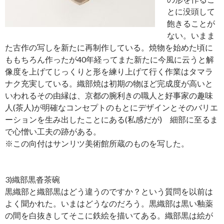
とに没頭して
飽きることが
ない。いまま
た古作の写しを新たに再制作している。焼物を始めた頃に
ももちろん作ったが40年経ってまた新たに今風に云うと解
像度を上げてじっくりと形を練り上げて行く作業はタマラ
ナク充実している。織部焼は初期の物ほど完成度が高いと
いわれるその由縁は、京都の腕利きの職人と好事家の趣味
人(茶人)が明確なコンセプトのもとにデザインとそのバリエ
ーションを生み出したことにある(私感だが) 細部に至るま
で心憎い工夫の跡がある。
※この向付はサンリツ美術館所蔵のものを写した。
3)織部黒沓茶碗
黒織部と織部黒はどう違うのですか？という質問を以前は
よく聞かれた。いまはどうなのだろう。黒織部は黒い釉薬
の間を白抜きしてそこに鉄絵を描いてある。織部黒は絵が