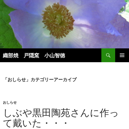
検
織部焼 戸隠窯 小山智徳
索
コ
メインメ
ン
ニュー
テ
ン
「おしらせ」カテゴリーアーカイブ
ツ
へ
ス
キ
おしらせ
ッ
しぶや黒田陶苑さんに作っ
プ
て戴いた・・・