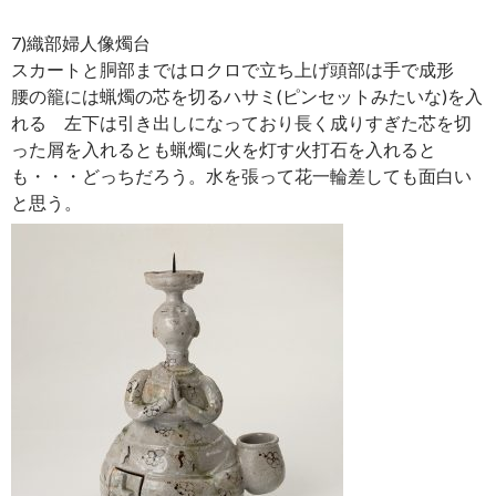
7)織部婦人像燭台
スカートと胴部まではロクロで立ち上げ頭部は手で成形
腰の籠には蝋燭の芯を切るハサミ(ピンセットみたいな)を入
れる 左下は引き出しになっており長く成りすぎた芯を切
った屑を入れるとも蝋燭に火を灯す火打石を入れると
も・・・どっちだろう。水を張って花一輪差しても面白い
と思う。