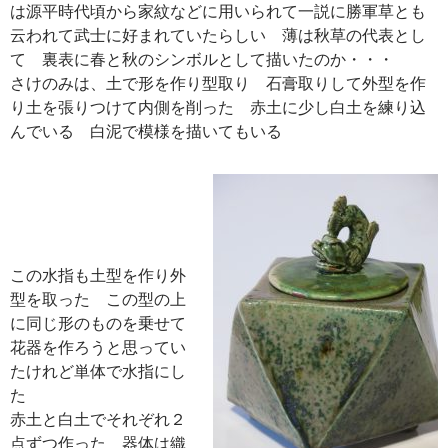
は源平時代頃から家紋などに用いられて一説に勝軍草とも
云われて武士に好まれていたらしい 薄は秋草の代表とし
て 裏表に春と秋のシンボルとして描いたのか・・・
さけのみは、土で形を作り型取り 石膏取りして外型を作
り土を張りつけて内側を削った 赤土に少し白土を練り込
んでいる 白泥で模様を描いてもいる
この水指も土型を作り外
型を取った この型の上
に同じ形のものを乗せて
花器を作ろうと思ってい
たけれど単体で水指にし
た
赤土と白土でそれぞれ２
点ずつ作った 器体は織