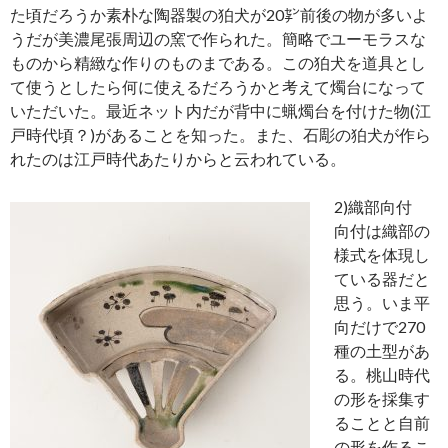
た頃だろうか素朴な陶器製の狛犬が20㌢前後の物が多いよ
うだが美濃尾張周辺の窯で作られた。簡略でユーモラスな
ものから精緻な作りのものまである。この狛犬を道具とし
て使うとしたら何に使えるだろうかと考えて燭台になって
いただいた。最近ネット内だが背中に蝋燭台を付けた物(江
戸時代頃？)があることを知った。また、石彫の狛犬が作ら
れたのは江戸時代あたりからと云われている。
2)織部向付
向付は織部の
様式を体現し
ている器だと
思う。いま平
向だけで270
種の土型があ
る。桃山時代
の形を採集す
ることと自前
の形を作るこ