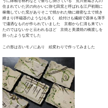
うに緑釉を柄杓などで垂らし掛けている 荒川豊蔵さんの
住まれていた沢の向かいに弥七田窯と呼ばれる江戸初期に
稼働していた窯がありそこで焼かれた物に緻密な土で焼き
締まり(半磁器のような)も良く 絵付けも繊細で器体も薄手
で瀟洒なものが作られていました 京都から仁清も来てい
たのではないかと云われるほど 京焼と美濃焼の橋渡しを
担ったような窯でした
この形は古いモノにあり 絵変わりで作ってみました