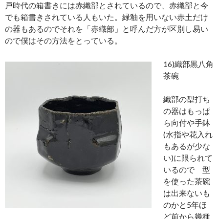
戸時代の箱書きには赤織部とされているので、赤織部と今
でも箱書きされている人もいた。緑釉を用いない赤土だけ
の器もあるのでそれを「赤織部」と呼んだ方が区別し易い
ので僕はその方法をとっている。
16)
織部黒八角
茶碗
織部の型打ち
の器はもっぱ
ら向付や手鉢
(水指や花入れ
もあるが少な
い)に限られて
いるので 型
を使った茶碗
は出来ないも
のかと5年ほ
ど前から幾種