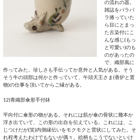
の流れの器。
雑誌をパラパ
ラ捲っていた
ら目にとまっ
た古染付にこ
んな感じ(もっ
と可愛い)のも
のがあったの
で、織部風に
作ってみた。珍しさも手伝ってか意外と人気がある。そう
そう牛の頭部は何かと作っていて、午頭天王さま(香炉と置
物)の仕事を頂いてからご縁がある。
12)青織部傘形手付鉢
平向付に傘形の物がある。それには筋が傘の骨状に幾本か
浮き出ていて、この形の出自を伝えている。これには、こ
じつけだが(笑)内側縁伝いをモクモクと雲状にしてみた。そ
れ程考えたわけでもないが偶々。絵柄もこうでないといけ