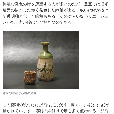
綺麗な発色の緑を所望する人が多いのだが 登窯では必ず
還元の掛かった赤く発色した緑釉が出る 或いは緑が抜け
て透明釉と化した緑釉もある そのぐらいなバリエーショ
ンがある方が僕はただ好きなのである
青織部徳利と赤織部酒呑
この徳利の絵付けは沢瀉(おもだか) 裏面には薄(すすき)が
描かれています 徳利の絵付けで最も多く使われる 沢瀉