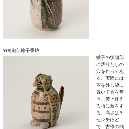
9)青織部雉子香炉
雉子の後頭部
に煙りだしの
穴を作ってあ
る。実際には
蓋を外し脇に
置いて香を焚
き、焚き終え
る頃に蓋をす
る。高さは9
センチほど
で、古作の鵂