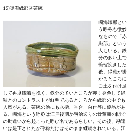
15)鳴海織部沓茶碗
鳴海織部とい
う呼称も微妙
なもので「赤
織部」という
人もいる。鉄
分の多い土で
轆轤挽きした
後、緑釉が掛
かるところに
白土を付け足
して再度轆轤を挽く。鉄分の多いところが赤く発色して緑
釉とのコントラストが鮮明であるところから織部の中でも
人気がある。茶碗の他にも水指、香合、向付等に優品があ
る。鳴海という呼称は江戸後期か明治辺りの骨董商の間で
の勘違いから起こった呼び名であるらしい。その後、勘違
いは是正されたが呼称だけはそのまま継続されている。江