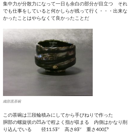
集中力が分散力になって一日も余白の部分が目立つ それ
でも仕事をしていると何かしらが残って行く・・・出来な
かったことはやらなくて良かったことだ
織部黒茶碗
この茶碗は三段輪積みにしてから手びねりで作った
胴部の螺旋状の凹みで程よく指が収まる 内側はかなり削
り込んでいる 径11.5㌢ 高さ8㌢ 重さ400㌘