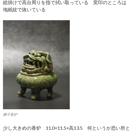
総掛けで高台周りを指で拭い取っている 窯印のところは
地紙紋で抜いている
獅子香炉
少し大きめの香炉 11.0×11.5×高13.5 何というか恐い所と