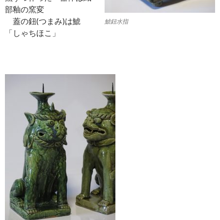
部釉の窯変
蓋の鈕(つまみ)は鯱
鯱鈕水指
「しゃちほこ」