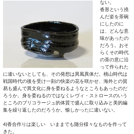
ない。
沓形という撓
んだ姿を茶碗
にしたのに
は、どんな意
味があったの
だろう。おそ
らくその時代
の茶の意に沿
って作られた
に違いないとしても、その発想は異風異体だ。桃山時代は
戦国時代の後を受け一刻の快楽の花を咲かせ、海外との貿
易も盛んで異文化に身を委ねるようなところもあったのだ
ろうか。身を委ねるのではなくレヴィ・ストロースのいう
ところのブリコラージュ的体質で盛んに取り込みと美的編
集を繰り返したのだろうか。愉しかったに違いない。
4)香合作りは楽しい いままでも随分様々なものを作って
きた。