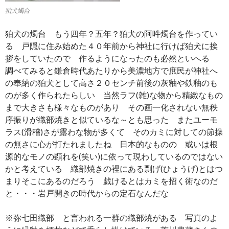
狛犬燭台
狛犬の燭台 もう四年？五年？狛犬の阿吽燭台を作ってい
る 戸隠に住み始めた４０年前から神社に行けば狛犬に挨
拶をしていたので 作るようになったのも必然といへる
調べてみると鎌倉時代あたりから美濃地方で庶民が神社へ
の奉納の狛犬として高さ２０センチ前後の灰釉や鉄釉のも
のが多く作られたらしい 当然ラフ(雑)な物から精緻なもの
まで大きさも様々なものがあり その画一化されない無秩
序振りが織部焼きと似ているな～とも思った またユーモ
ラス(滑稽)さが露わな物が多くて そのカミに対しての節操
の無さに心が打たれましたね 日本的なものの 或いは根
源的なモノの顕れを(笑い)に依って現わしているのではない
かと考えている 織部焼きの裡にある剽げ(ひょうげ)とはつ
まりそこにあるのだろう 戯けるとはカミを招く術なのだ
と・・・岩戸開きの時代からの定石なんだな
※弥七田織部 と言われる一群の織部焼がある 写真のよ