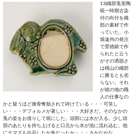
13)
織部兎形陶
硯一時期古染
付の向付を織
部の素材で作
っていた。小
堀遠州の発注
で景徳鎮で作
られたと云う
がその洒脱さ
は桃山の織部
に勝るとも劣
らない。それ
が彼の地の職
人の仕事なの
かと疑うほど換骨奪胎されて砕けている・・・可笑し
い・・・デフォルメが著しい・・・大好きだ。そのなかの
兎の姿をお借りして硯にした。頭部には水が入る。少し頭
部のあたりを持ち上げると口元から水が池に流れ込む。他
にナマズも出品したか魚だったか・・・さかなかな。