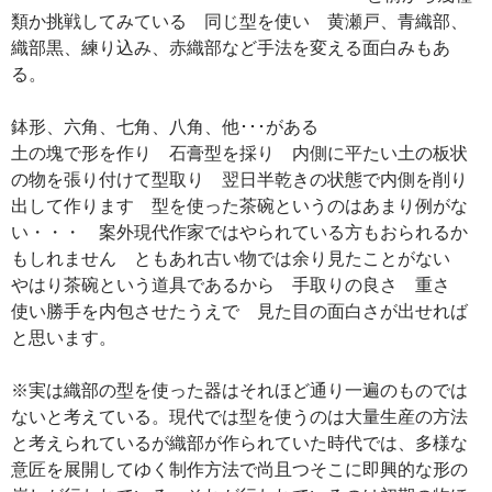
類か挑戦してみている 同じ型を使い 黄瀬戸、青織部、
織部黒、練り込み、赤織部など手法を変える面白みもあ
る。
鉢形、六角、七角、八角、他･･･がある
土の塊で形を作り 石膏型を採り 内側に平たい土の板状
の物を張り付けて型取り 翌日半乾きの状態で内側を削り
出して作ります 型を使った茶碗というのはあまり例がな
い・・・ 案外現代作家ではやられている方もおられるか
もしれません ともあれ古い物では余り見たことがない
やはり茶碗という道具であるから 手取りの良さ 重さ
使い勝手を内包させたうえで 見た目の面白さが出せれば
と思います。
※実は織部の型を使った器はそれほど通り一遍のものでは
ないと考えている。現代では型を使うのは大量生産の方法
と考えられているが織部が作られていた時代では、多様な
意匠を展開してゆく制作方法で尚且つそこに即興的な形の