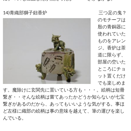
14)青織部獅子鈕香炉
三つ足の鬼？
のモチーフは
殷の青銅器に
使われていた
ものをアレン
ジ。香炉は茶
道に限らず、
部屋の空いた
ところにチョ
ット置くだけ
でも楽しめま
す。魔除けに玄関先に置いている方も・・・。絵柄は短冊
繋ぎ・・そんな絵柄は嘗てあったかどうか知らないが七宝
繋ぎがあるのだから、あってもいいような気がする。事ほ
ど左様に織部の絵柄は事の意味を越えて、筆の運びを楽し
んでいる。