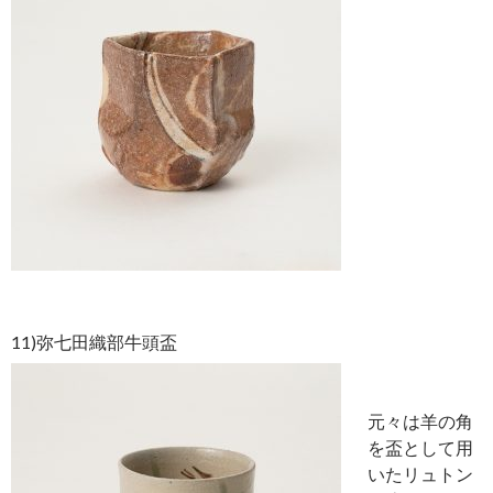
11)弥七田織部牛頭盃
元々は羊の角
を盃として用
いたリュトン